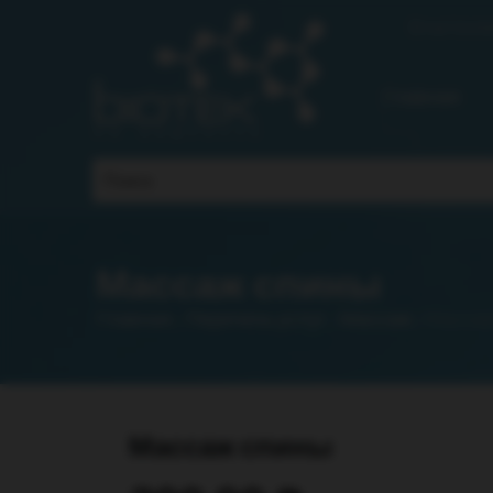
Email:
biot
Главная
Массаж спины
Главная
Перечень услуг
Массаж
Массаж
/
/
/
Массаж спины