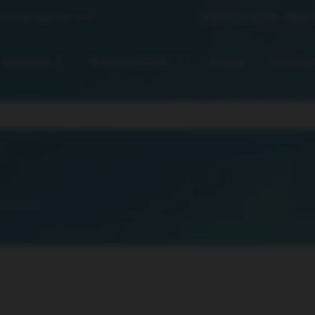
ekdnepr@gmail.com
Горячая линия:
0800 
Врачам
Услуги и цены
Акции
Контак
 спины