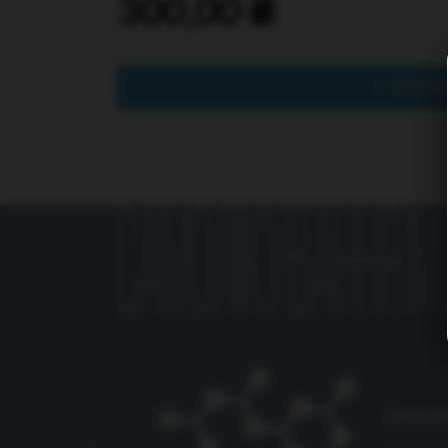
300,00
₴
Попул